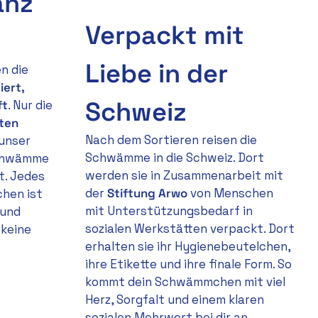
anz
Verpackt mit
Liebe in der
n die
iert,
Schweiz
ft
. Nur die
sten
Nach dem Sortieren reisen die
 unser
Schwämme in die Schweiz. Dort
Schwämme
werden sie in Zusammenarbeit mit
t. Jedes
der
Stiftung Arwo
von Menschen
hen ist
mit Unterstützungsbedarf in
 und
sozialen Werkstätten verpackt. Dort
 keine
erhalten sie ihr Hygienebeutelchen,
ihre Etikette und ihre finale Form. So
kommt dein Schwämmchen mit viel
Herz, Sorgfalt und einem klaren
sozialen Mehrwert bei dir an.