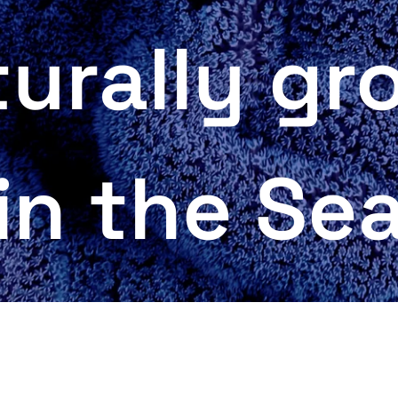
turally gr
in the Se