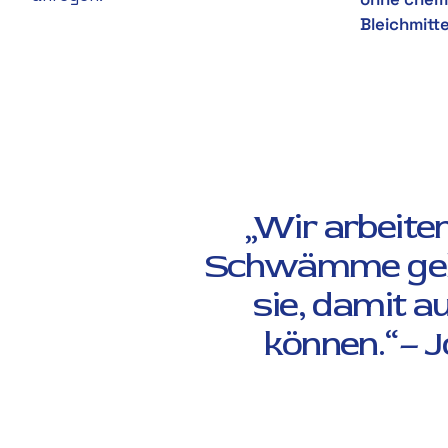
HERA organics
Bleichmitte
CHAT WITH US
Hi there! 👋🏻 Welcome to HERA
organics, feel free to ask us anything
We usually reply in a few minutes
Florence
Chat Now
Customer Support
„Wir arbeite
Schwämme gehö
sie, damit a
können.“– 