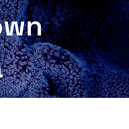
own
a