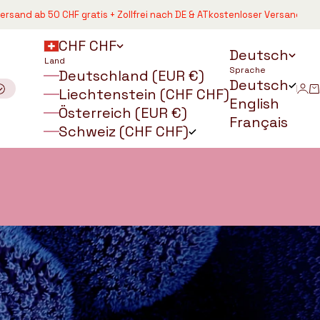
b 50 CHF gratis + Zollfrei nach DE & AT
kostenloser Versand ab 50 CHF

CHF CHF
Deutsch
Land
Sprache
Deutschland (EUR €)
Deutsch
An
W
Liechtenstein (CHF CHF)
English
Österreich (EUR €)
Français
Schweiz (CHF CHF)