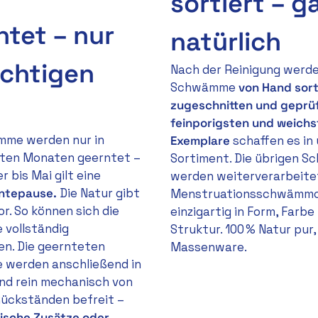
sortiert – g
ntet – nur
natürlich
ichtigen
Nach der Reinigung werde
Schwämme
von Hand sort
zugeschnitten und geprü
feinporigsten und weich
mme werden nur in
Exemplare
schaffen es in
ten Monaten geerntet –
Sortiment. Die übrigen 
 bis Mai gilt eine
werden weiterverarbeite
ntepause.
Die Natur gibt
Menstruationsschwämmc
or. So können sich die
einzigartig in Form, Farbe
vollständig
Struktur. 100 % Natur pur,
en. Die geernteten
Massenware.
werden anschließend in
nd rein mechanisch von
ückständen befreit –
ische Zusätze oder