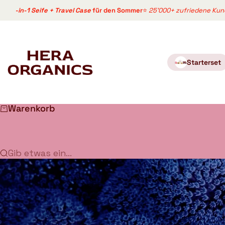
Zum Inhalt springen
1 Seife + Travel Case
für den Sommer
⭐
25'000+ zufriedene Kundinnen · 
HERA organics
Starterset
Warenkorb
Gib etwas ein...