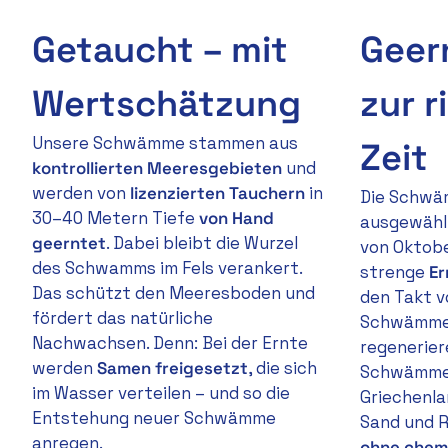
Getaucht – mit
Geer
Wertschätzung
zur r
Unsere Schwämme stammen aus
Zeit
kontrollierten Meeresgebieten
und
werden von
lizenzierten Tauchern
in
Die Schwä
30–40 Metern Tiefe
von Hand
ausgewähl
geerntet
. Dabei bleibt die Wurzel
von Oktober
des Schwamms im Fels verankert.
strenge
Er
Das schützt den Meeresboden und
den Takt v
fördert das natürliche
Schwämme 
Nachwachsen. Denn: Bei der Ernte
regenerier
werden
Samen freigesetzt
, die sich
Schwämme 
im Wasser verteilen – und so die
Griechenla
Entstehung neuer Schwämme
Sand und R
anregen.
ohne chem