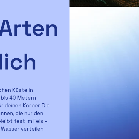
 Arten
dich
chen Küste in
0 bis 40 Metern
r deinen Körper. Die
innen, die nur den
eibt fest im Fels –
 Wasser verteilen