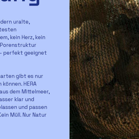
dern uralte,
ltesten
m, kein Herz, kein
e Porenstruktur
 – perfekt geeignet
rten gibt es nur
n können. HERA
aus dem Mittelmeer,
asser klar und
elassen und passen
Kein Müll. Nur Natur