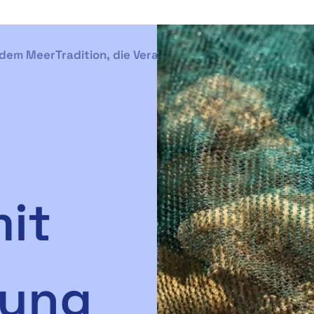
 dem Meer
Tradition, die Verantwortung trägt
it
kung