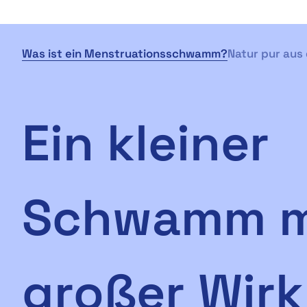
Was ist ein Menstruationsschwamm?
Natur pur aus
Ein kleiner
Schwamm m
großer Wir